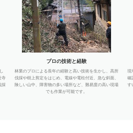
プロの技術と経験
し
林業のプロによる長年の経験と高い技術を生かし、高所
現
社寺
伐採や樹上剪定をはじめ、電線や電柱付近、急な斜面、
確
伐採
険しい山中、障害物の多い場所など、難易度の高い現場
す
でも作業が可能です。