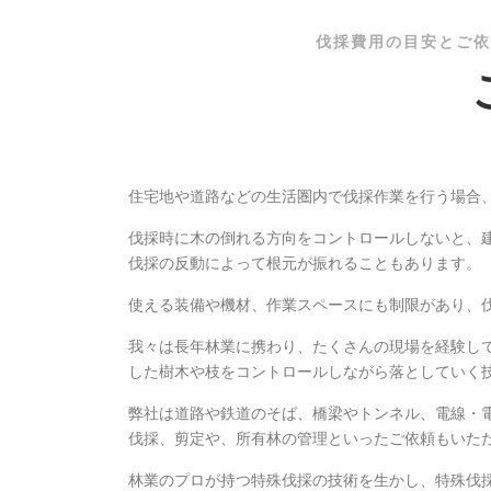
伐採費用の目安とご依
住宅地や道路などの生活圏内で伐採作業を行う場合
伐採時に木の倒れる方向をコントロールしないと、
伐採の反動によって根元が振れることもあります。
使える装備や機材、作業スペースにも制限があり、
我々は長年林業に携わり、たくさんの現場を経験し
した樹木や枝をコントロールしながら落としていく
弊社は道路や鉄道のそば、橋梁やトンネル、電線・
伐採、剪定や、所有林の管理といったご依頼もいた
林業のプロが持つ特殊伐採の技術を生かし、特殊伐