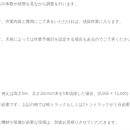
木の本数や状態を見ながら調査を行います。
す。作業内容と費用にご了承をいただければ、伐採作業に入ります。
す。天候によっては作業予備日を設定する場合もあるのでご了承くださ
5m、太さ20cmの木を5本伐採した場合、(9,000 + 12,000) × 
が必要です。上記の例では軽トラックもしくは2トントラックが１台必
な機材や装備が必要な現場は、別途お見積りさせていただきます。