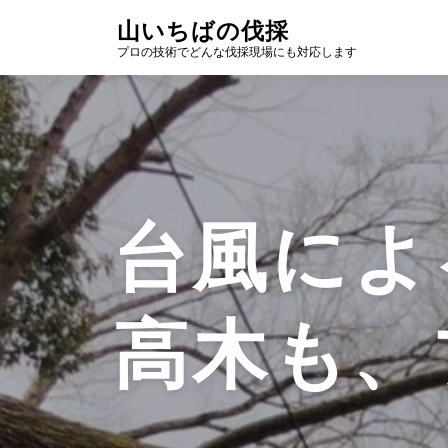
コ
山いちばの伐採
ン
プロの技術でどんな伐採現場にも対応します
テ
ン
ツ
へ
ス
キ
ッ
プ
台風によ
高木も、