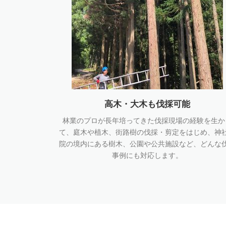
高木・大木も伐採可能
林業のプロが長年培ってきた伐採現場の経験を生か
て、庭木や植木、街路樹の伐採・剪定をはじめ、神
院の境内にある樹木、公園や公共施設など、どんな
事例にも対応します。