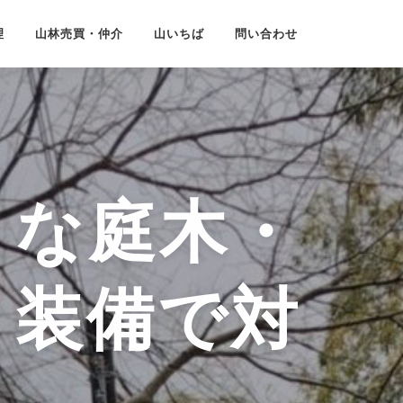
理
山林売買・仲介
山いちば
問い合わせ
きな庭木・
と装備で対