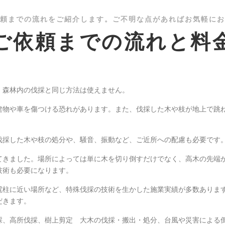
頼までの流れをご紹介します。ご不明な点があればお気軽にお
ご依頼までの流れと料
、森林内の伐採と同じ方法は使えません。
建物や車を傷つける恐れがあります。また、伐採した木や枝が地上で跳
伐採した木や枝の処分や、騒音、振動など、ご近所への配慮も必要です
てきました。場所によっては単に木を切り倒すだけでなく、高木の先端
技術も必要になります。
電柱に近い場所など、特殊伐採の技術を生かした施業実績が多数ありま
だきます。
採、​高所伐採、樹上剪定 大木の伐採・搬出・処分、台風や災害による