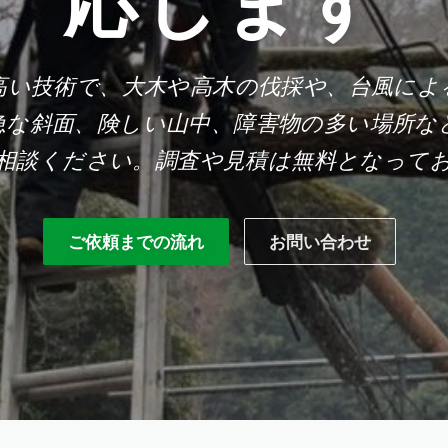
応します
高い技術で、大木や高木の伐採や、台風によ
急な斜面、険しい山中、障害物の多い場所な
相談ください。調査や見積は無料となって
ご依頼までの流れ
お問い合わせ